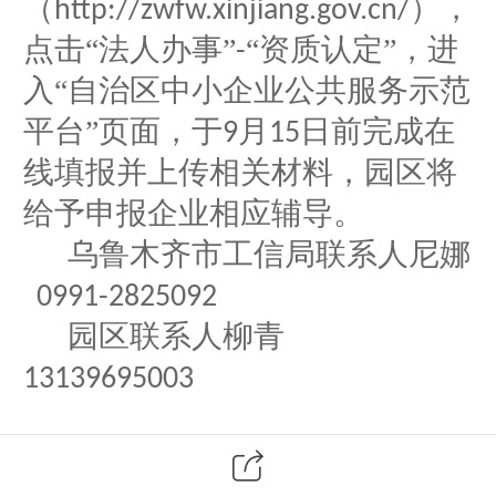
（
），
http://zwfw.xinjiang.gov.cn/
点击“法人办事”
“资质认定”，进
-
入“自治区中小企业公共服务示范
平台”页面，于
月
日前完成在
9
15
线填报并上传相关材料
，
园区
将
给予
申报企业相应
辅导
。
乌鲁木齐市工信局联系人尼娜
0991-2825092
园区联系人柳青
13139695003
阅读 83